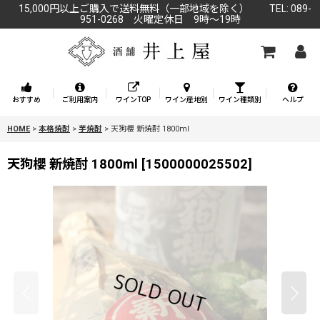
15,000円以上ご購入で送料無料（一部地域を除く） TEL: 089-
951-0268 火曜定休日 9時～19時
おすすめ
ご利用案内
ワインTOP
ワイン産地別
ワイン種類別
ヘルプ
HOME
>
本格焼酎
>
芋焼酎
>
天狗櫻 新焼酎 1800ml
天狗櫻 新焼酎 1800ml
[
1500000025502
]