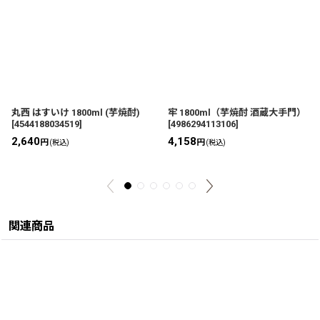
丸西 はすいけ 1800ml (芋焼酎)
牢 1800ml（芋焼酎 酒蔵大手門）
[
4544188034519
]
[
4986294113106
]
2,640
4,158
円
円
(税込)
(税込)
関連商品