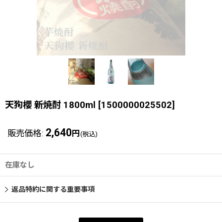
天狗櫻 新焼酎 1800ml
[
1500000025502
]
2,640
販売価格
:
円
(税込)
在庫なし
返品特約に関する重要事項