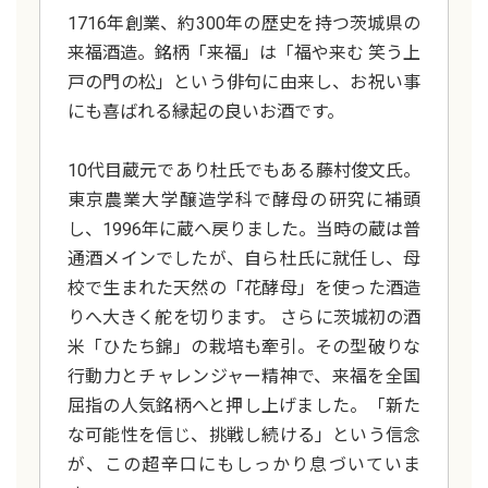
1716年創業、約300年の歴史を持つ茨城県の
来福酒造。銘柄「来福」は「福や来む 笑う上
戸の門の松」という俳句に由来し、お祝い事
にも喜ばれる縁起の良いお酒です。
10代目蔵元であり杜氏でもある藤村俊文氏。
東京農業大学醸造学科で酵母の研究に補頭
し、1996年に蔵へ戻りました。当時の蔵は普
通酒メインでしたが、自ら杜氏に就任し、母
校で生まれた天然の「花酵母」を使った酒造
りへ大きく舵を切ります。 さらに茨城初の酒
米「ひたち錦」の栽培も牽引。その型破りな
行動力とチャレンジャー精神で、来福を全国
屈指の人気銘柄へと押し上げました。「新た
な可能性を信じ、挑戦し続ける」という信念
が、この超辛口にもしっかり息づいていま