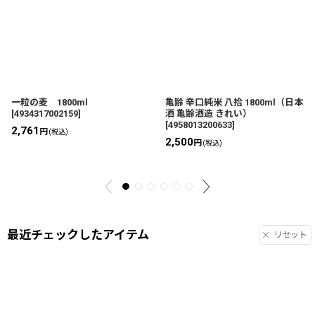
一粒の麦 1800ml
亀齢 辛口純米 八拾 1800ml（日本
[
4934317002159
]
酒 亀齢酒造 きれい）
[
4958013200633
]
2,761
円
(税込)
2,500
円
(税込)
最近チェックしたアイテム
リセット