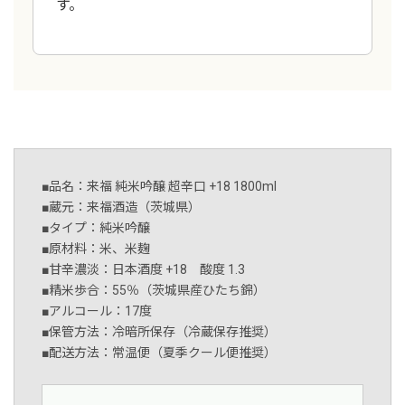
す。
■品名：来福 純米吟醸 超辛口 +18 1800ml
■蔵元：来福酒造（茨城県）
■タイプ：純米吟醸
■原材料：米、米麹
■甘辛濃淡：日本酒度 +18 酸度 1.3
■精米歩合：55％（茨城県産ひたち錦）
■アルコール：17度
■保管方法：冷暗所保存（冷蔵保存推奨）
■配送方法：常温便（夏季クール便推奨）