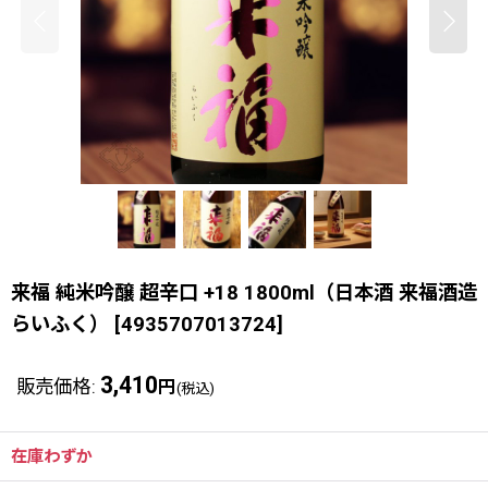
来福 純米吟醸 超辛口 +18 1800ml（日本酒 来福酒造
らいふく）
[
4935707013724
]
3,410
販売価格
:
円
(税込)
在庫わずか