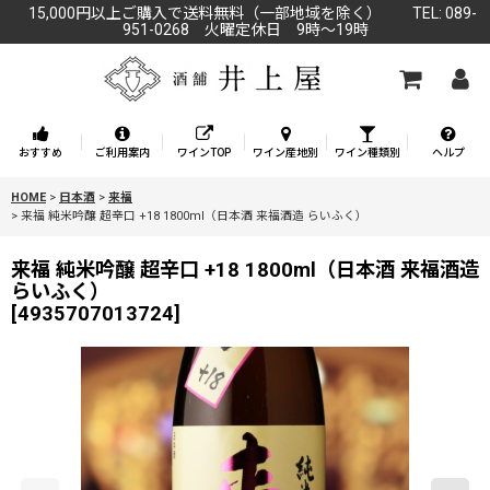
15,000円以上ご購入で送料無料（一部地域を除く） TEL: 089-
951-0268 火曜定休日 9時～19時
おすすめ
ご利用案内
ワインTOP
ワイン産地別
ワイン種類別
ヘルプ
HOME
>
日本酒
>
来福
>
来福 純米吟醸 超辛口 +18 1800ml（日本酒 来福酒造 らいふく）
来福 純米吟醸 超辛口 +18 1800ml（日本酒 来福酒造
らいふく）
[
4935707013724
]