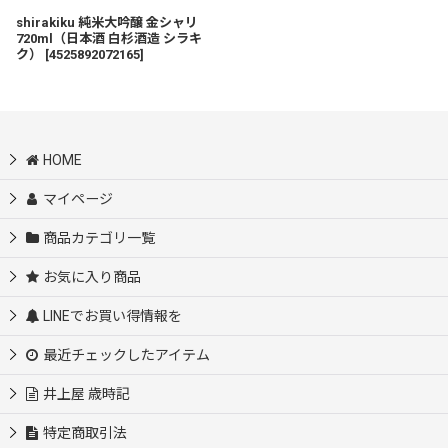
shirakiku 純米大吟醸 金シャリ
720ml（日本酒 白杉酒造 シラキ
ク）
[
4525892072165
]
HOME
マイページ
商品カテゴリ一覧
お気に入り商品
LINEでお買い得情報を
最近チェックしたアイテム
井上屋 歳時記
特定商取引法