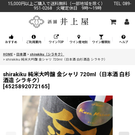
15,000円以上ご購入で送料無料（一部地域を除く） TEL: 089-
951-0268 火曜定休日 9時～19時
おすすめ
ご利用案内
ワインTOP
ワイン産地別
ワイン種類別
ヘルプ
HOME
>
日本酒
>
shirakiku（シラキク）
>
shirakiku 純米大吟醸 金シャリ 720ml（日本酒 白杉酒造 シラキク）
shirakiku 純米大吟醸 金シャリ 720ml（日本酒 白杉
酒造 シラキク）
[
4525892072165
]