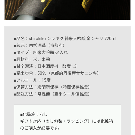
■品名：shirakiku シラキク 純米大吟醸 金シャリ 720ml
■蔵元：白杉酒造（京都府）
■タイプ：純米大吟醸 火入れ
■原材料：米、米麹
■甘辛濃淡：日本酒度-4 酸度1.3
■精米歩合：50％（京都府丹後産ササニシキ）
■アルコール：15度
■保管方法：冷暗所保存（冷蔵保存推奨）
■配送方法：常温便（夏季クール便推奨）
■化粧箱：なし
ギフト対応（のし包装・ラッピング）には化粧箱
のご購入が必要です。