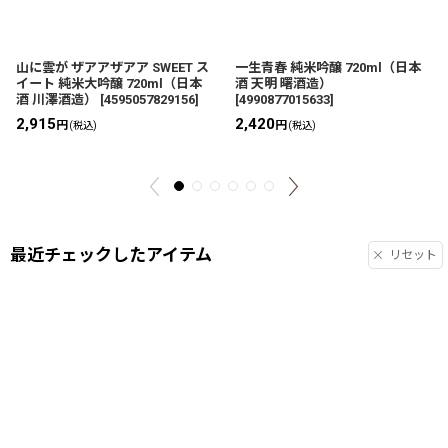
山に雲が ザアアザアア SWEET ス
一生青春 純米吟醸 720ml（日本
イート 純米大吟醸 720ml（日本
酒 天明 曙酒造）
酒 川澤酒造）
[
4595057829156
]
[
4990877015633
]
2,915
2,420
円
円
(税込)
(税込)
最近チェックしたアイテム
リセット