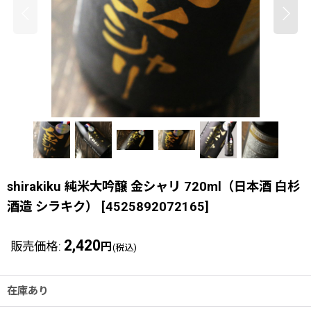
shirakiku 純米大吟醸 金シャリ 720ml（日本酒 白杉
酒造 シラキク）
[
4525892072165
]
2,420
販売価格
:
円
(税込)
在庫あり