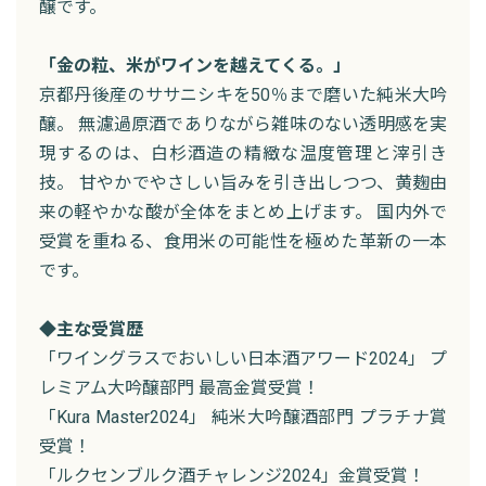
醸です。
「金の粒、米がワインを越えてくる。」
京都丹後産のササニシキを50％まで磨いた純米大吟
醸。 無濾過原酒でありながら雑味のない透明感を実
現するのは、白杉酒造の精緻な温度管理と滓引き
技。 甘やかでやさしい旨みを引き出しつつ、黄麹由
来の軽やかな酸が全体をまとめ上げます。 国内外で
受賞を重ねる、食用米の可能性を極めた革新の一本
です。
◆主な受賞歴
「ワイングラスでおいしい日本酒アワード2024」 プ
レミアム大吟醸部門 最高金賞受賞！
「Kura Master2024」 純米大吟醸酒部門 プラチナ賞
受賞！
「ルクセンブルク酒チャレンジ2024」金賞受賞！