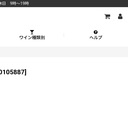
休日 9時～19時
ワイン種類別
ヘルプ
0105887
]