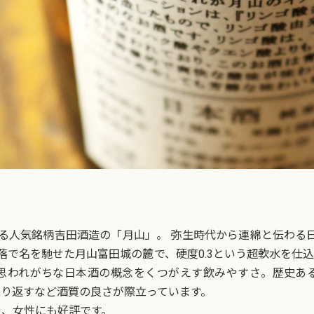
人気銘柄吉田酒造の「月山」。 弥生時代から連綿と伝わる日本
不落で名を馳せた月山富田城の麓で、硬度0.3という超軟水を仕
思われがちな日本酒の概念をくつがえす飲みやすさ。歴史あ
り返すなど酒質の良さが際立っています。
や、女性にも好評です。