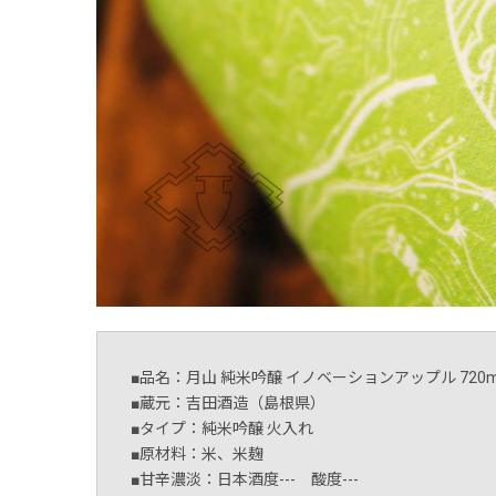
■品名：月山 純米吟醸 イノベーションアップル 720m
■蔵元：吉田酒造（島根県）
■タイプ：純米吟醸 火入れ
■原材料：米、米麹
■甘辛濃淡：日本酒度--- 酸度---