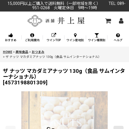
15,000円以上ご購入で送料無料（一部地域を除く） TEL: 089-
951-0268 火曜定休日 9時～19時
おすすめ
ご利用案内
ワインTOP
ワイン産地別
ワイン種類別
ヘルプ
HOME
>
美味食品
>
おつまみ
>
ザ ナッツ マカダミアナッツ 130g（食品 サムインターナショナル）
ザ ナッツ マカダミアナッツ 130g（食品 サムインタ
ーナショナル）
[
4573198801309
]