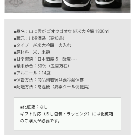
■品名：山に雲が ゴオウゴオウ 純米大吟醸 1800ml
■蔵元：川澤酒造（高知県）
■タイプ：純米大吟醸 火入れ
■原材料：米、米麹
■甘辛濃淡：日本酒度-5 酸度----
■精米歩合：50％（五百万石）
■アルコール：14度
■保管方法：商品到着後は要冷蔵保存
■配送方法：常温便（夏季クール便推奨）
■化粧箱：なし
ギフト対応（のし包装・ラッピング）には化粧箱
のご購入が必要です。