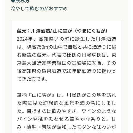
◆飲み方
冷やして飲むのがおすすめ
蔵元：川澤酒造/ 山に雲が（やまにくもが）
2024年、高知県いの町に誕生した川澤酒造
は、標高750mの山中で自然と共に酒造りに挑
む新鋭の蔵元。代表で杜氏の川澤亨氏は、東
京農大醸造家卒業後国の試験場に就職、その
後高知県の亀泉酒造で20年間酒造りに携わっ
てきた方です。
銘柄『山に雲が』は、川澤氏がこの地を訪れ
た際に見た幻想的な風景を酒の名にしまし
た。目指すのは飲みやすさ。ワインのような
パインや桃を思わせる華やかな香りと、甘
み・酸味・苦味が調和したモダンな味わいが