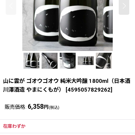
山に雲が ゴオウゴオウ 純米大吟醸 1800ml（日本酒
川澤酒造 やまにくもが）
[
4595057829262
]
6,358
販売価格
:
円
(税込)
在庫わずか