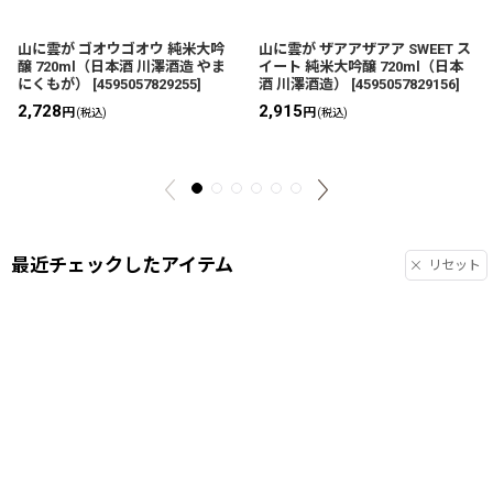
山に雲が ゴオウゴオウ 純米大吟
山に雲が ザアアザアア SWEET ス
醸 720ml（日本酒 川澤酒造 やま
イート 純米大吟醸 720ml（日本
にくもが）
[
4595057829255
]
酒 川澤酒造）
[
4595057829156
]
2,728
2,915
円
円
(税込)
(税込)
最近チェックしたアイテム
リセット