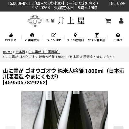
15,000円以上ご購入で送料無料（一部地域を除く） TEL: 089-
951-0268 火曜定休日 9時～19時
おすすめ
ご利用案内
ワインTOP
ワイン産地別
ワイン種類別
ヘルプ
HOME
>
日本酒
>
山に雲が（川澤酒造）
>
山に雲が ゴオウゴオウ 純米大吟醸 1800ml（日本酒 川澤酒造 やまにくもが）
山に雲が ゴオウゴオウ 純米大吟醸 1800ml（日本酒
川澤酒造 やまにくもが）
[
4595057829262
]