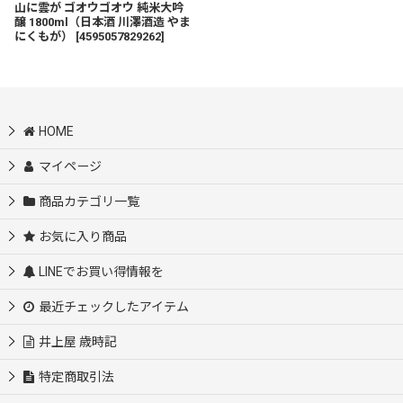
山に雲が ゴオウゴオウ 純米大吟
醸 1800ml（日本酒 川澤酒造 やま
にくもが）
[
4595057829262
]
HOME
マイページ
商品カテゴリ一覧
お気に入り商品
LINEでお買い得情報を
最近チェックしたアイテム
井上屋 歳時記
特定商取引法