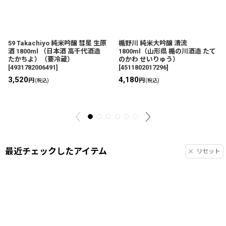
59 Takachiyo 純米吟醸 彗星 生原
楯野川 純米大吟醸 清流
酒 1800ml （日本酒 高千代酒造
1800ml（山形県 楯の川酒造 たて
たかちよ）（要冷蔵）
のかわ せいりゅう）
[
4931782006491
]
[
4511802017296
]
3,520
4,180
円
円
(税込)
(税込)
最近チェックしたアイテム
リセット