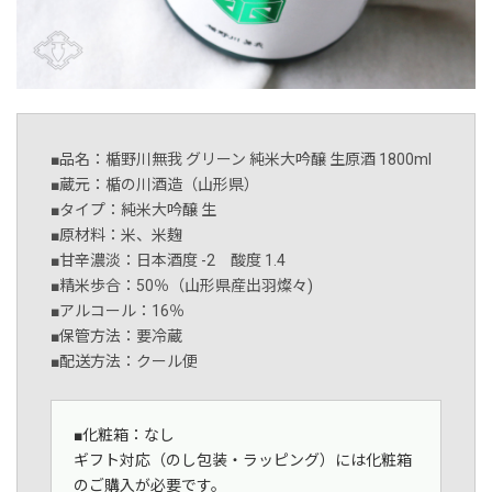
■品名：楯野川無我 グリーン 純米大吟醸 生原酒 1800ml
■蔵元：楯の川酒造（山形県）
■タイプ：純米大吟醸 生
■原材料：米、米麹
■甘辛濃淡：日本酒度 -2 酸度 1.4
■精米歩合：50％（山形県産出羽燦々)
■アルコール：16％
■保管方法：要冷蔵
■配送方法：クール便
■化粧箱：なし
ギフト対応（のし包装・ラッピング）には化粧箱
のご購入が必要です。