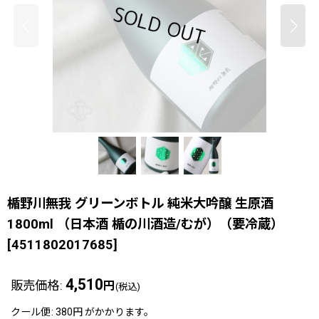
楯野川無我 グリーンボトル 純米大吟醸 生原酒
1800ml （日本酒 楯の川酒造/むが）（要冷蔵）
[
4511802017685
]
4,510
販売価格
:
円
(税込)
クール便
:
380円
がかかります。