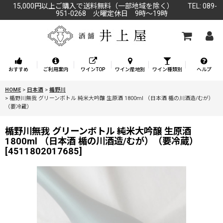
15,000円以上ご購入で送料無料（一部地域を除く） TEL: 089-
951-0268 火曜定休日 9時～19時
おすすめ
ご利用案内
ワインTOP
ワイン産地別
ワイン種類別
ヘルプ
HOME
>
日本酒
>
楯野川
>
楯野川無我 グリーンボトル 純米大吟醸 生原酒 1800ml （日本酒 楯の川酒造/むが）
（要冷蔵）
楯野川無我 グリーンボトル 純米大吟醸 生原酒
1800ml （日本酒 楯の川酒造/むが）（要冷蔵）
[
4511802017685
]