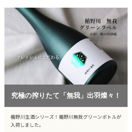
究極の搾りたて「無我」出羽燦々！
楯野川生酒シリーズ！楯野川無我グリーンボトルが
入荷しました。