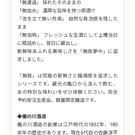
「無濾過」 採れたそのままの
「無加水」 濃厚な旨味を持つ原酒で
「泡を立て無い充填」 自然な発泡感を残した
まま
「無加熱」 フレッシュな生酒として上槽当日
に瓶詰めし、翌日に蔵出し。
新鮮味あふれる美味しさを「無我夢中」に追
求しました。
「無我」は究極の新鮮さと臨場感を追求した
シリーズです。蔵元の亀口から汲んで飲む、
あの特別な味わいをぜひ体験ください。完全
予約受注生産品、数量限定醸造です。
◆楯の川酒造
楯の川酒造の創業は江戸時代の1832年、180
余年の歴史があります。現在6代目の佐藤淳平