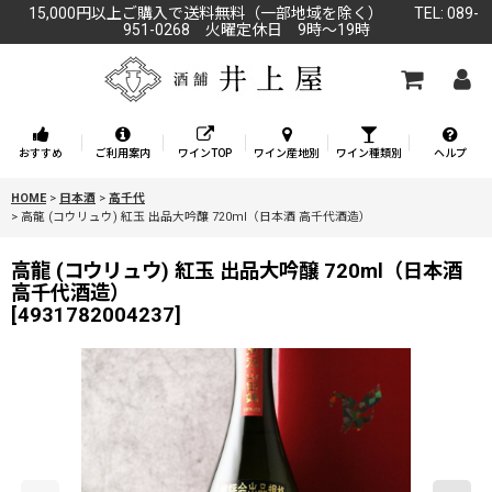
15,000円以上ご購入で送料無料（一部地域を除く） TEL: 089-
951-0268 火曜定休日 9時～19時
おすすめ
ご利用案内
ワインTOP
ワイン産地別
ワイン種類別
ヘルプ
HOME
>
日本酒
>
高千代
>
高龍 (コウリュウ) 紅玉 出品大吟醸 720ml（日本酒 高千代酒造）
高龍 (コウリュウ) 紅玉 出品大吟醸 720ml（日本酒
高千代酒造）
[
4931782004237
]