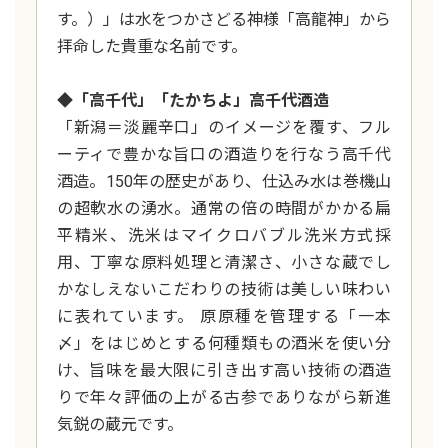
す。）」は水をつかさどる神様「高龍神」から
拝命した貴重な名前です。
◆「高千代」「たかちよ」高千代酒造
「新潟＝淡麗辛口」のイメージを覆す、フル
ーティで豊かな旨口の酒造りを行なう高千代
酒造。150年の歴史があり、仕込み水は巻機山
の超軟水の湧水。通常の倍の時間がかかる扁
平精米、洗米はマイクロバブル洗米方式採
用、丁寧な原料処理と清潔さ、小さな蔵でし
かなしえないこだわりの技術は美しい味わい
に表れています。 原原種を管理する「一本
〆」をはじめとする何種類もの酒米を使い分
け、旨味を最大限に引き出す高い技術の酒造
りで年々評価の上がる古参でありながら新進
気鋭の蔵元です。