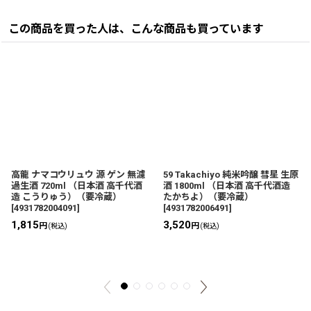
この商品を買った人は、こんな商品も買っています
高龍 ナマコウリュウ 源 ゲン 無濾
59 Takachiyo 純米吟醸 彗星 生原
過生酒 720ml （日本酒 高千代酒
酒 1800ml （日本酒 高千代酒造
造 こうりゅう）（要冷蔵）
たかちよ）（要冷蔵）
[
4931782004091
]
[
4931782006491
]
1,815
3,520
円
円
(税込)
(税込)