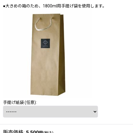
●大きめの箱のため、1800ml用手提げ袋を使用します。
手提げ紙袋
(任意)
:
販売価格
:
5,500
円
(税込)