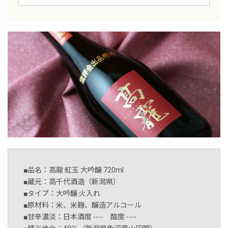
■品名：高龍 紅玉 大吟醸 720ml
■蔵元：高千代酒造（新潟県）
■タイプ：大吟醸 火入れ
■原材料：米、米麹、醸造アルコール
■甘辛濃淡：日本酒度 ---- 酸度 ----