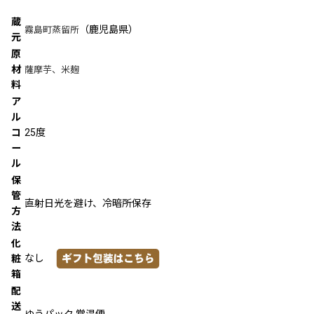
蔵
（鹿児島県）
霧島町蒸留所
元
原
材
薩摩芋、米麹
料
ア
ル
コ
25度
ー
ル
保
管
直射日光を避け、冷暗所保存
方
法
化
なし
粧
箱
配
送