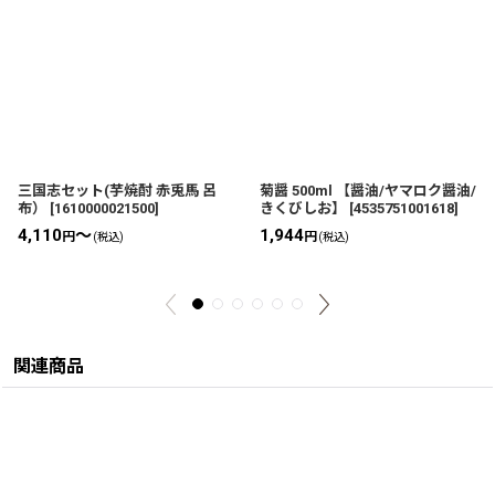
三国志セット(芋焼酎 赤兎馬 呂
菊醤 500ml 【醤油/ヤマロク醤油/
布）
[
1610000021500
]
きくびしお】
[
4535751001618
]
4,110
～
1,944
円
円
(税込)
(税込)
関連商品