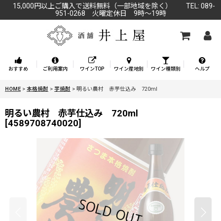
15,000円以上ご購入で送料無料（一部地域を除く） TEL: 089-
951-0268 火曜定休日 9時～19時
おすすめ
ご利用案内
ワインTOP
ワイン産地別
ワイン種類別
ヘルプ
HOME
>
本格焼酎
>
芋焼酎
>
明るい農村 赤芋仕込み 720ml
明るい農村 赤芋仕込み 720ml
[
4589708740020
]