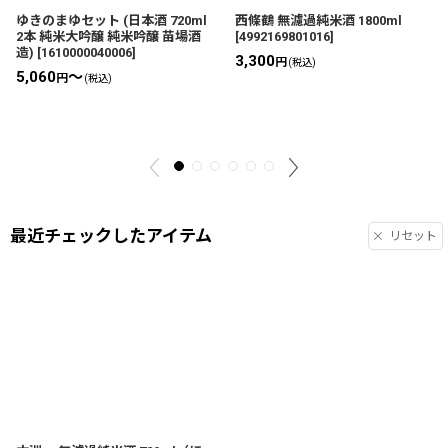
ゆきのまゆセット (日本酒 720ml
西條鶴 無濾過純米酒 1800ml
2本 純米大吟醸 純米吟醸 苗場酒
[
4992169801016
]
造)
[
1610000040006
]
3,300
円
(税込)
5,060
～
円
(税込)
最近チェックしたアイテム
リセット