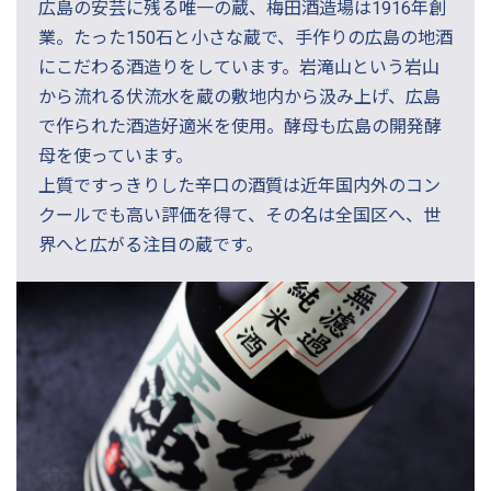
広島の安芸に残る唯一の蔵、梅田酒造場は1916年創
業。たった150石と小さな蔵で、手作りの広島の地酒
にこだわる酒造りをしています。岩滝山という岩山
から流れる伏流水を蔵の敷地内から汲み上げ、広島
で作られた酒造好適米を使用。酵母も広島の開発酵
母を使っています。
上質ですっきりした辛口の酒質は近年国内外のコン
クールでも高い評価を得て、その名は全国区へ、世
界へと広がる注目の蔵です。