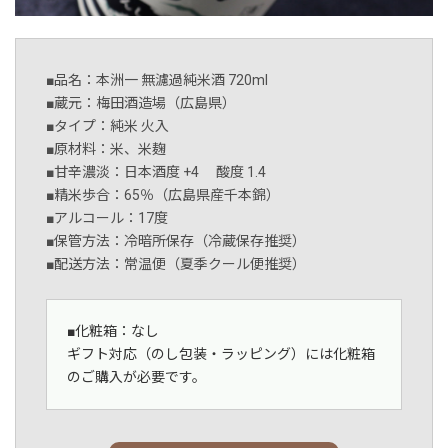
■品名：本洲一 無濾過純米酒 720ml
■蔵元：梅田酒造場（広島県）
■タイプ：純米 火入
■原材料：米、米麹
■甘辛濃淡：日本酒度 +4 酸度 1.4
■精米歩合：65％（広島県産千本錦）
■アルコール：17度
■保管方法：冷暗所保存（冷蔵保存推奨）
■配送方法：常温便（夏季クール便推奨）
■化粧箱：なし
ギフト対応（のし包装・ラッピング）には化粧箱
のご購入が必要です。