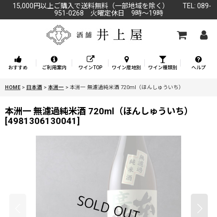
15,000円以上ご購入で送料無料（一部地域を除く） TEL: 089-
951-0268 火曜定休日 9時～19時
おすすめ
ご利用案内
ワインTOP
ワイン産地別
ワイン種類別
ヘルプ
HOME
>
日本酒
>
本洲一
>
本洲一 無濾過純米酒 720ml（ほんしゅういち）
本洲一 無濾過純米酒 720ml（ほんしゅういち）
[
4981306130041
]