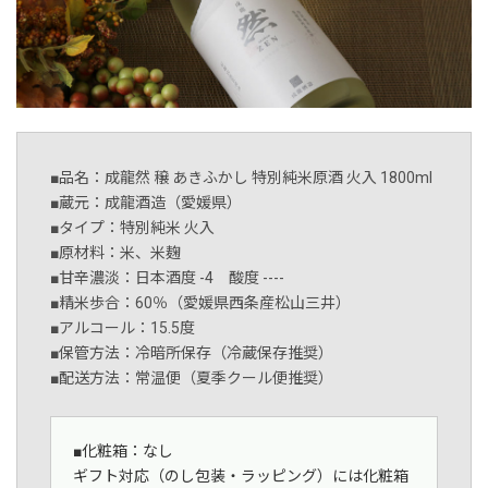
■品名：成龍然 穣 あきふかし 特別純米原酒 火入 1800ml
■蔵元：成龍酒造（愛媛県）
■タイプ：特別純米 火入
■原材料：米、米麹
■甘辛濃淡：日本酒度 -4 酸度 ----
■精米歩合：60％（愛媛県西条産松山三井）
■アルコール：15.5度
■保管方法：冷暗所保存（冷蔵保存推奨）
■配送方法：常温便（夏季クール便推奨）
■化粧箱：なし
ギフト対応（のし包装・ラッピング）には化粧箱