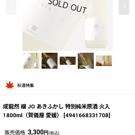
秋酒特集
成龍然 穣 JO あきふかし 特別純米原酒 火入
1800ml（賀儀屋 愛媛）
[
4941668331708
]
3,300
販売価格
:
円
(税込)