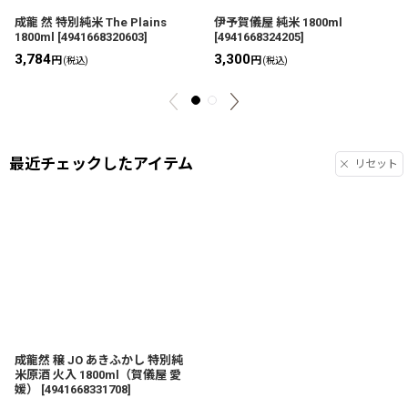
成龍 然 特別純米 The Plains
伊予賀儀屋 純米 1800ml
1800ml
[
4941668320603
]
[
4941668324205
]
3,784
3,300
円
円
(税込)
(税込)
最近チェックしたアイテム
リセット
成龍然 穣 JO あきふかし 特別純
米原酒 火入 1800ml（賀儀屋 愛
媛）
[
4941668331708
]