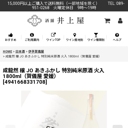
15,000円以上ご購入で送料無料（一部地域を除く） TEL: 089-
951-0268 火曜定休日 9時～19時
おすすめ
ご利用案内
ワインTOP
ワイン産地別
ワイン種類別
ヘルプ
HOME
>
日本酒
>
伊予賀儀屋
>
成龍然 穣 JO あきふかし 特別純米原酒 火入 1800ml（賀儀屋 愛媛）
成龍然 穣 JO あきふかし 特別純米原酒 火入
1800ml（賀儀屋 愛媛）
[
4941668331708
]