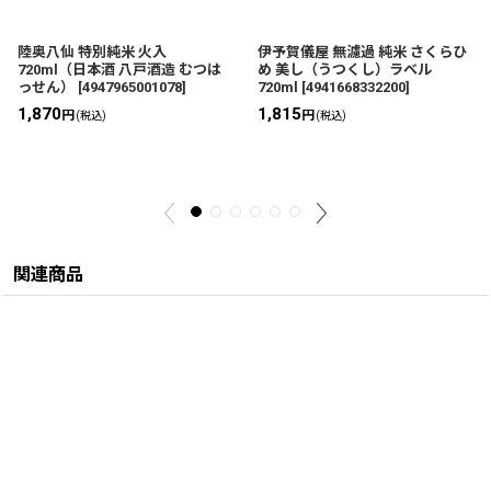
陸奥八仙 特別純米 火入
伊予賀儀屋 無濾過 純米 さくらひ
720ml（日本酒 八戸酒造 むつは
め 美し（うつくし）ラベル
っせん）
[
4947965001078
]
720ml
[
4941668332200
]
1,870
1,815
円
円
(税込)
(税込)
関連商品