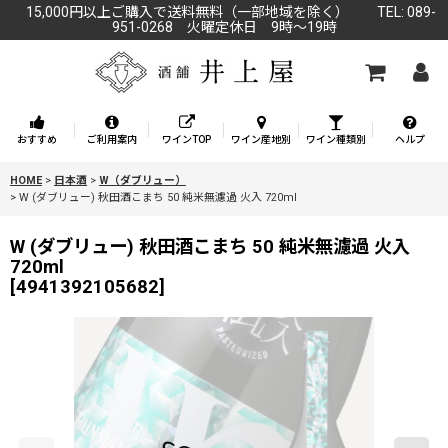
15,000円以上ご購入で送料無料（一部地域を除く） TEL: 089-
951-0268 火曜定休日 9時～19時
おすすめ
ご利用案内
ワインTOP
ワイン産地別
ワイン種類別
ヘルプ
HOME
>
日本酒
>
W（ダブリュー）
>
W (ダブリュー) 秋田酒こまち 50 純米無濾過 火入 720ml
W (ダブリュー) 秋田酒こまち 50 純米無濾過 火入
720ml
[
4941392105682
]