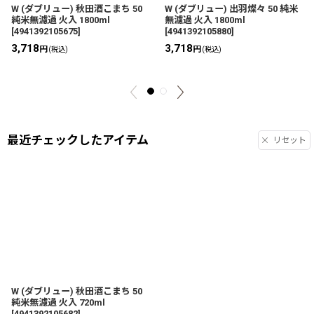
W (ダブリュー) 秋田酒こまち 50
W (ダブリュー) 出羽燦々 50 純米
純米無濾過 火入 1800ml
無濾過 火入 1800ml
[
4941392105675
]
[
4941392105880
]
3,718
3,718
円
円
(税込)
(税込)
最近チェックしたアイテム
リセット
W (ダブリュー) 秋田酒こまち 50
純米無濾過 火入 720ml
[
4941392105682
]