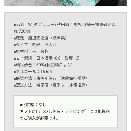
■品名：W (ダブリュー) 秋田酒こまち50 純米無濾過火入
れ 720ml
■蔵元：渡辺酒造店（岐阜県）
■タイプ：純米 火入れ
■原材料：米、米麹
■甘辛濃淡：日本酒度 -0.6 酸度 1.5
■精米歩合：50％(秋田酒こまち)
■アルコール：16.6度
■保管方法：冷暗所保存（冷蔵保存推奨）
■配送方法：常温便（夏季クール便推奨）
■化粧箱：なし
ギフト対応（のし包装・ラッピング）には化粧箱
のご購入が必要です。