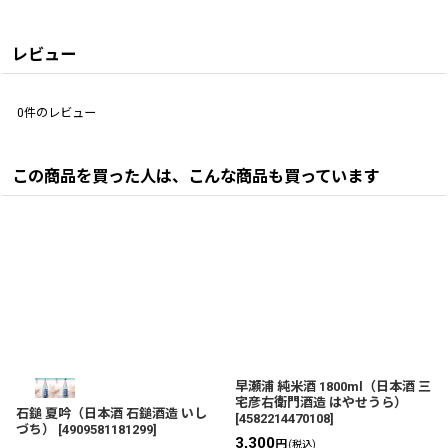
レビュー
0
件のレビュー
この商品を買った人は、こんな商品も買っています
早瀬浦 純米酒 1800ml（日本酒 三
宅彦右衛門酒造 はやせうら）
石鎚 夏吟（日本酒 石鎚酒造 いし
[
4582214470108
]
づち）
[
4909581181299
]
3,300
円
(税込)