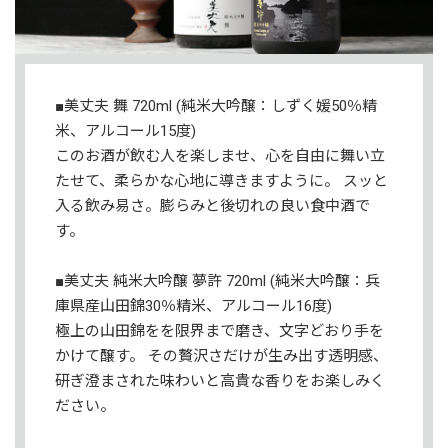
■美丈夫 舞 720ml (純米大吟醸：しずく媛50％精
米、アルコール15度)
このお酒が飲む人を楽しませ、心を自由に舞い立
たせて、柔らかな心地に導きますように。 スッと
入る飲み易さ。膨らみと後切れの良い食中酒で
す。
■美丈夫 純米大吟醸 夢許 720ml (純米大吟醸：兵
庫県産山田錦30％精米、アルコール16度)
極上の山田錦をを限界まで磨き、文字どおり手を
かけて醸す。 その贅沢さだけが生み出す透明感、
研ぎ澄まされた味わいと高貴な香りをお楽しみく
ださい。